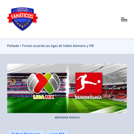
Saltar
al
F
Noticias
contenido
deportivas
a
-
n
Portada
»
Firman acuerdo las ligas de futbol Alemana y MX
Mundial
a
2026
t
i
c
o
s
alemania mexico
Publicado