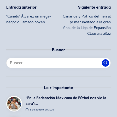
Navegación
Entrada anterior
Siguiente entrada
‘Canelo’ Álvarez un mega-
Canarios y Potros definen al
de
negocio llamado boxeo
primer invitado a la gran
final de la Liga de Expansión
entradas
Clausura 2022
Buscar
Lo + importante
“En la Federación Mexicana de Fútbol nos vio la
cara”:…
6 de agosto de 2026