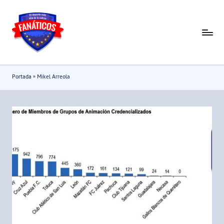
Saltar
al
F
Noticias
contenido
deportivas
a
-
n
Portada
»
Mikel Arreola
Mundial
a
2026
t
i
c
o
s