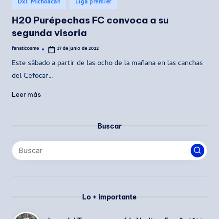
Publicado
DxT Michoacán
Liga premier
en
H20 Purépechas FC convoca a su
segunda visoria
fanaticosme
17 de junio de 2022
Publicado
por
Este sábado a partir de las ocho de la mañana en las canchas
del Cefocar…
Leer más
Buscar
Lo + importante