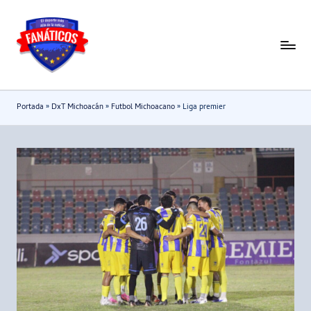
Saltar
al
F
Noticias
contenido
deportivas
a
-
n
Portada
»
DxT Michoacán
»
Futbol Michoacano
»
Liga premier
Mundial
a
2026
t
i
c
o
s