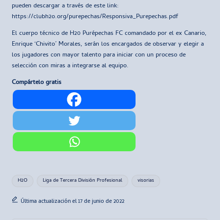
pueden descargar a través de este link:
https://clubh2o.org/purepechas/Responsiva_Purepechas.pdf
El cuerpo técnico de H20 Purépechas FC comandado por el ex Canario,
Enrique ‘Chivito’ Morales, serán los encargados de observar y elegir a
los jugadores con mayor talento para iniciar con un proceso de
selección con miras a integrarse al equipo.
Compártelo gratis
Etiquetas:
H2O
Liga de Tercera División Profesional
visorias
Última actualización el 17 de junio de 2022