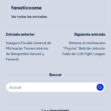
fanaticosme
Ver todas las entradas
Navegación
Entrada anterior
Siguiente entrada
Inaugura Fiscalía General de
Retiene el michoacano
de
Michoacán Torneo Interno
“Psycho” Beltrán cinturón
de Basquetbol Varonil y
Gallo de LUX Fight League
entradas
Femenil
Buscar
Lo + importante