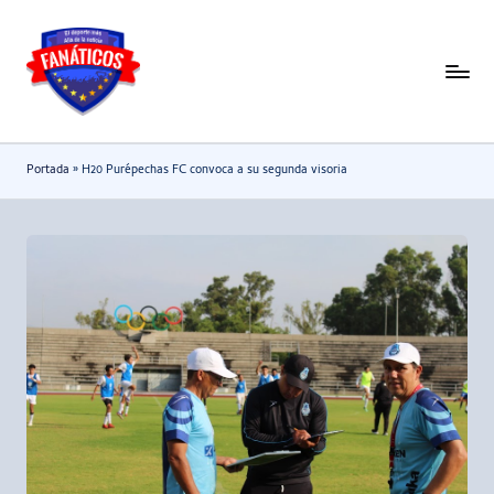
Saltar
al
F
Noticias
contenido
deportivas
a
-
n
Portada
»
H20 Purépechas FC convoca a su segunda visoria
Mundial
a
2026
t
i
c
o
s