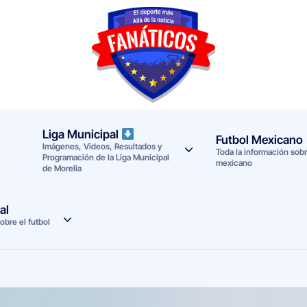
F
Noticias
deportivas
a
-
n
Mundial
Liga Municipal
Futbol Mexicano
Imágenes, Videos, Resultados y
a
2026
Toda la información sobre
Programación de la Liga Municipal
mexicano
de Morelia
t
i
al
obre el futbol
c
o
s