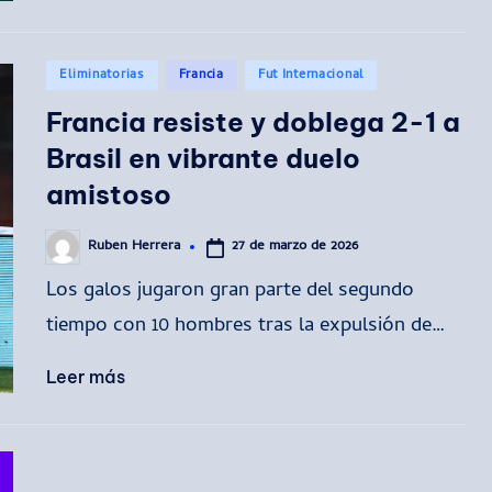
Publicado
Eliminatorias
Francia
Fut Internacional
en
Francia resiste y doblega 2-1 a
Brasil en vibrante duelo
amistoso
27 de marzo de 2026
Ruben Herrera
Publicado
por
Los galos jugaron gran parte del segundo
tiempo con 10 hombres tras la expulsión de…
Leer más