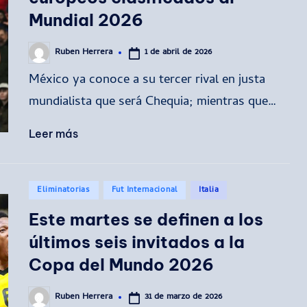
Mundial 2026
1 de abril de 2026
Ruben Herrera
Publicado
por
México ya conoce a su tercer rival en justa
mundialista que será Chequia; mientras que…
Leer más
Publicado
Eliminatorias
Fut Internacional
Italia
en
Este martes se definen a los
últimos seis invitados a la
Copa del Mundo 2026
31 de marzo de 2026
Ruben Herrera
Publicado