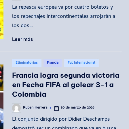
por
La repesca europea va por cuatro boletos y
los repechajes intercontinentales arrojarán a
los dos…
Leer más
Publicado
Eliminatorias
Francia
Fut Internacional
en
Francia logra segunda victoria
en Fecha FIFA al golear 3-1 a
Colombia
30 de marzo de 2026
Ruben Herrera
Publicado
por
El conjunto dirigido por Didier Deschamps
demostró ser un combinado que va en busca