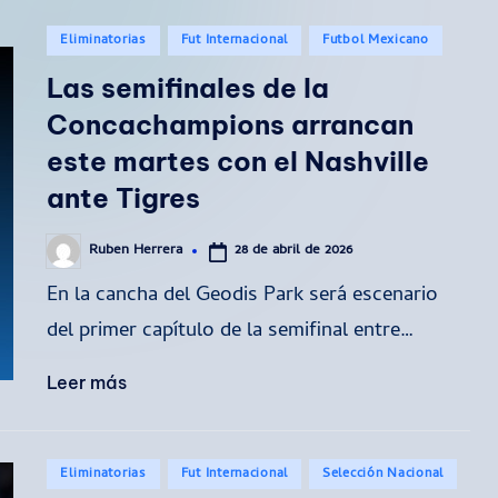
Publicado
Eliminatorias
Fut Internacional
Futbol Mexicano
en
Las semifinales de la
Concachampions arrancan
este martes con el Nashville
ante Tigres
28 de abril de 2026
Ruben Herrera
Publicado
por
En la cancha del Geodis Park será escenario
del primer capítulo de la semifinal entre…
Leer más
Publicado
Eliminatorias
Fut Internacional
Selección Nacional