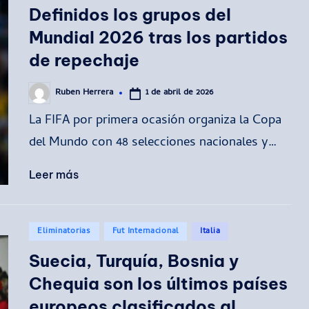
en
Definidos los grupos del
Mundial 2026 tras los partidos
de repechaje
1 de abril de 2026
Ruben Herrera
Publicado
por
La FIFA por primera ocasión organiza la Copa
del Mundo con 48 selecciones nacionales y…
Leer más
Publicado
Eliminatorias
Fut Internacional
Italia
en
Suecia, Turquía, Bosnia y
Chequia son los últimos países
europeos clasificados al