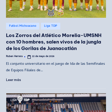
Publicado
Futbol Michoacano
Liga TDP
en
Los Zorros del Atlético Morelia-UMSNH
con 10 hombres, salen vivos de la jungla
de los Gorilas de Juanacatlán
Ruben Herrera
22 de mayo de 2026
Publicado
por
El conjunto universitario en el juego de Ida de las Semifinales
de Equipos Filiales de…
Leer más