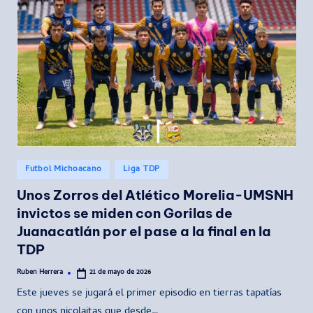
Publicado
Futbol Michoacano
Liga TDP
en
Unos Zorros del Atlético Morelia-UMSNH
invictos se miden con Gorilas de
Juanacatlán por el pase a la final en la
TDP
Ruben Herrera
21 de mayo de 2026
Publicado
por
Este jueves se jugará el primer episodio en tierras tapatías
con unos nicolaitas que desde…