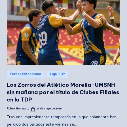
Publicado
Futbol Michoacano
Liga TDP
en
Los Zorros del Atlético Morelia-UMSNH
sin mañana por el título de Clubes Filiales
en la TDP
Ruben Herrera
29 de mayo de 2026
Publicado
por
Tras una impresionante temporada en la que solamente han
perdido dos partidos este viernes se…