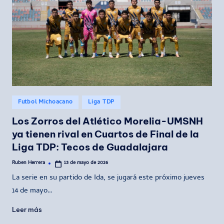
Publicado
Futbol Michoacano
Liga TDP
en
Los Zorros del Atlético Morelia-UMSNH
ya tienen rival en Cuartos de Final de la
Liga TDP: Tecos de Guadalajara
Ruben Herrera
13 de mayo de 2026
Publicado
por
La serie en su partido de Ida, se jugará este próximo jueves
14 de mayo…
Leer más