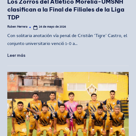
Los Zorros del Atlético Morelia-UMSNH
clasifican a la Final de Filiales de la Liga
TDP
Ruben Herrera
24 de mayo de 2026
Publicado
por
Con solitaria anotación vía penal de Cristián ‘Tigre’ Castro, el
conjunto universitario venció 1-0 a…
Leer más