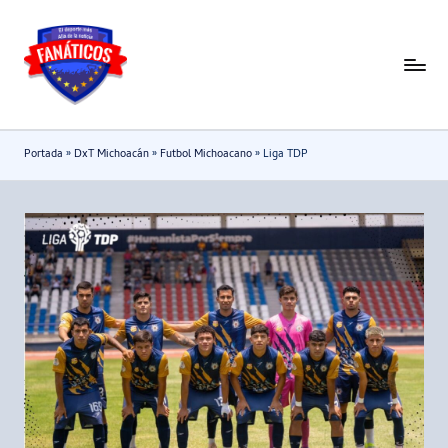
Saltar
al
F
Noticias
contenido
deportivas
a
-
n
Portada
»
DxT Michoacán
»
Futbol Michoacano
»
Liga TDP
Mundial
a
2026
t
i
c
o
s