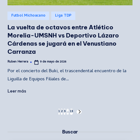
Publicado
Futbol Michoacano
Liga TDP
en
La vuelta de octavos entre Atlético
Morelia-UMSNH vs Deportivo Lázaro
Cárdenas se jugará en el Venustiano
Carranza
Ruben Herrera
9 de mayo de 2026
Publicado
por
Por el concierto del Buki, el trascendental encuentro de la
Liguilla de Equipos Filiales de…
Leer más
Paginación
1
2
3
…
13
SIGUIENTE
PÁGINA
de
Buscar
entradas