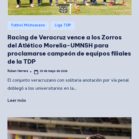
Publicado
Futbol Michoacano
Liga TDP
en
Racing de Veracruz vence a los Zorros
del Atlético Morelia-UMNSH para
proclamarse campeón de equipos filiales
de la TDP
Ruben Herrera
29 de mayo de 2026
Publicado
por
El conjunto veracruzano con solitaria anotación por vía penal
doblegó a los universitarios en la…
Leer más