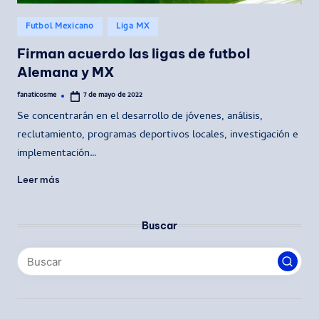
Publicado
Futbol Mexicano
Liga MX
en
Firman acuerdo las ligas de futbol
Alemana y MX
fanaticosme
7 de mayo de 2022
Publicado
por
Se concentrarán en el desarrollo de jóvenes, análisis,
reclutamiento, programas deportivos locales, investigación e
implementación…
Leer más
Buscar