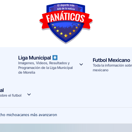
F
Noticias
deportivas
a
-
n
Mundial
Liga Municipal
Futbol Mexicano
Imágenes, Videos, Resultados y
a
2026
Toda la información sobre
Programación de la Liga Municipal
mexicano
de Morelia
t
i
al
obre el futbol
c
o
, ocho michoacanos más avanzaron
s