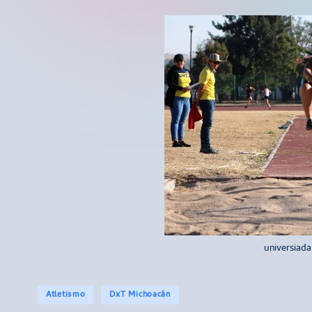
universiada
Publicado
Atletismo
DxT Michoacán
en