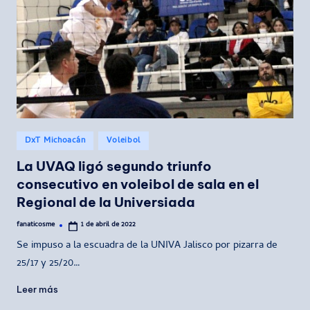
Publicado
DxT Michoacán
Voleibol
en
La UVAQ ligó segundo triunfo
consecutivo en voleibol de sala en el
Regional de la Universiada
fanaticosme
1 de abril de 2022
Publicado
por
Se impuso a la escuadra de la UNIVA Jalisco por pizarra de
25/17 y 25/20…
Leer más