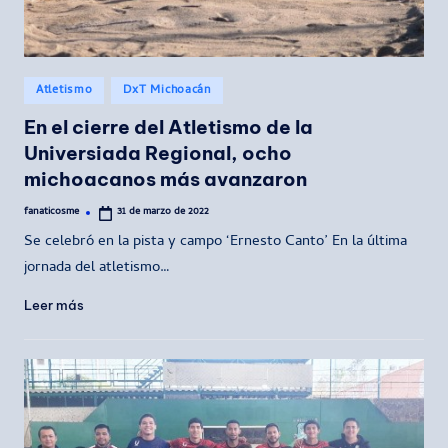
Publicado
Atletismo
DxT Michoacán
en
En el cierre del Atletismo de la
Universiada Regional, ocho
michoacanos más avanzaron
fanaticosme
31 de marzo de 2022
Publicado
por
Se celebró en la pista y campo ‘Ernesto Canto’ En la última
jornada del atletismo…
Leer más