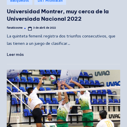
Basquetbol
DxT Michoacán
en
Universidad Montrer, muy cerca de la
Universiada Nacional 2022
fanaticosme
3 de abril de 2022
Publicado
por
La quinteta femenil registra dos triunfos consecutivos, que
las tienen a un juego de clasificar…
Leer más