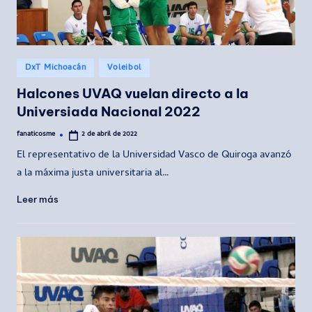
Publicado
DxT Michoacán
Voleibol
en
Halcones UVAQ vuelan directo a la
Universiada Nacional 2022
fanaticosme
2 de abril de 2022
Publicado
por
El representativo de la Universidad Vasco de Quiroga avanzó
a la máxima justa universitaria al…
Leer más