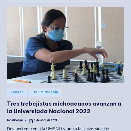
Publicado
Conade
DxT Michoacán
en
Tres trebejistas michoacanos avanzan a
la Universiada Nacional 2022
fanaticosme
1 de abril de 2022
Publicado
por
Dos pertenecen a la UMSNH y uno a la Universidad de