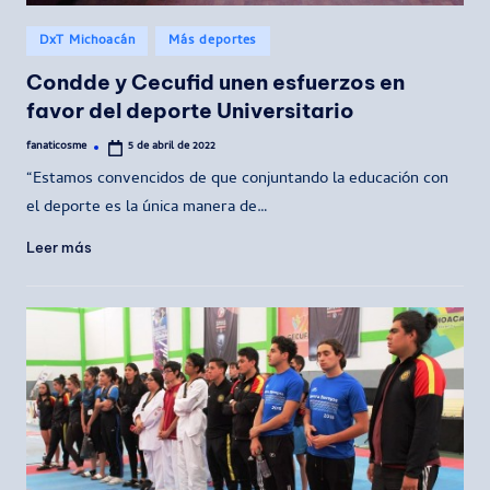
Publicado
DxT Michoacán
Más deportes
en
Condde y Cecufid unen esfuerzos en
favor del deporte Universitario
fanaticosme
5 de abril de 2022
Publicado
por
“Estamos convencidos de que conjuntando la educación con
el deporte es la única manera de…
Leer más