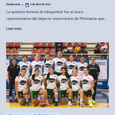
fanaticosme
4 de abril de 2022
Publicado
por
La quinteta femenil de básquetbol fue el único
representativo del deporte universitario de Michoacán que…
Leer más
Publicado