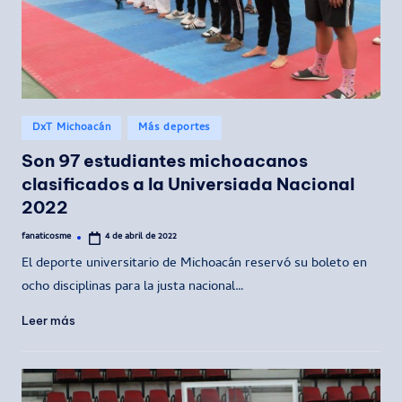
Publicado
DxT Michoacán
Más deportes
en
Son 97 estudiantes michoacanos
clasificados a la Universiada Nacional
2022
fanaticosme
4 de abril de 2022
Publicado
por
El deporte universitario de Michoacán reservó su boleto en
ocho disciplinas para la justa nacional…
Leer más