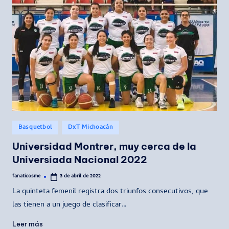
Publicado
Basquetbol
DxT Michoacán
en
Universidad Montrer, muy cerca de la
Universiada Nacional 2022
fanaticosme
3 de abril de 2022
Publicado
por
La quinteta femenil registra dos triunfos consecutivos, que
las tienen a un juego de clasificar…
Leer más