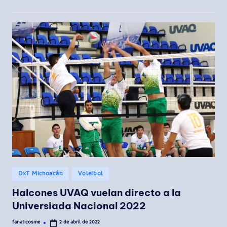
Publicado
DxT Michoacán
Voleibol
en
Halcones UVAQ vuelan directo a la
Universiada Nacional 2022
fanaticosme
2 de abril de 2022
Publicado