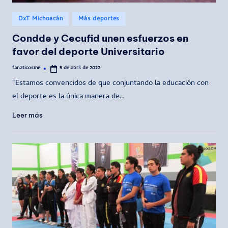
Publicado
DxT Michoacán
Más deportes
en
Condde y Cecufid unen esfuerzos en
favor del deporte Universitario
fanaticosme
5 de abril de 2022
Publicado
por
“Estamos convencidos de que conjuntando la educación con
el deporte es la única manera de…
Leer más