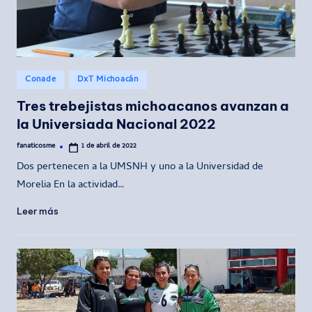
Publicado
Conade
DxT Michoacán
en
Tres trebejistas michoacanos avanzan a
la Universiada Nacional 2022
fanaticosme
1 de abril de 2022
Publicado
por
Dos pertenecen a la UMSNH y uno a la Universidad de
Morelia En la actividad…
Leer más