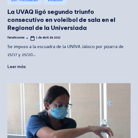
DxT Michoacán
Voleibol
en
La UVAQ ligó segundo triunfo
consecutivo en voleibol de sala en el
Regional de la Universiada
fanaticosme
1 de abril de 2022
Publicado
por
Se impuso a la escuadra de la UNIVA Jalisco por pizarra de
25/17 y 25/20…
Leer más