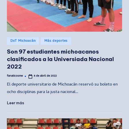
Publicado
DxT Michoacán
Más deportes
en
Son 97 estudiantes michoacanos
clasificados a la Universiada Nacional
2022
fanaticosme
4 de abril de 2022
Publicado
por
El deporte universitario de Michoacán reservó su boleto en
ocho disciplinas para la justa nacional…
Leer más