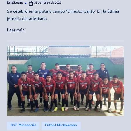
fanaticosme
31 de marzo de 2022
Publicado
por
Se celebró en la pista y campo ‘Ernesto Canto’ En la última
jornada del atletismo…
Leer más
Publicado
DxT Michoacán
Futbol Michoacano
en