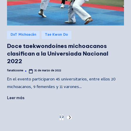
Publicado
DxT Michoacán
Tae Kwon Do
en
Doce taekwondoínes michoacanos
clasifican a la Universiada Nacional
2022
fanaticosme
31 de marzo de 2022
Publicado
por
En el evento participaron 45 universitarios, entre ellos 20
michoacanos, 9 femeniles y 11 varones…
Leer más
Paginación
1
2
SIGUIENTE
PÁGINA