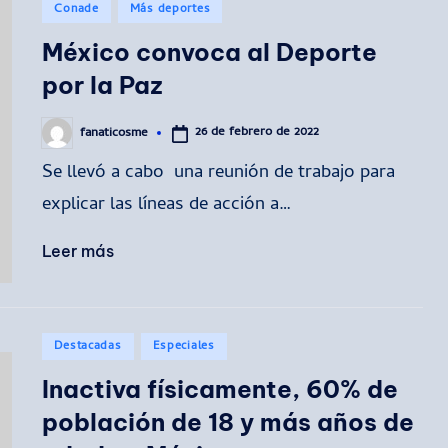
Publicado
Conade
Más deportes
en
México convoca al Deporte
por la Paz
26 de febrero de 2022
fanaticosme
Publicado
por
Se llevó a cabo una reunión de trabajo para
explicar las líneas de acción a…
Leer más
Publicado
Destacadas
Especiales
en
Inactiva físicamente, 60% de
población de 18 y más años de