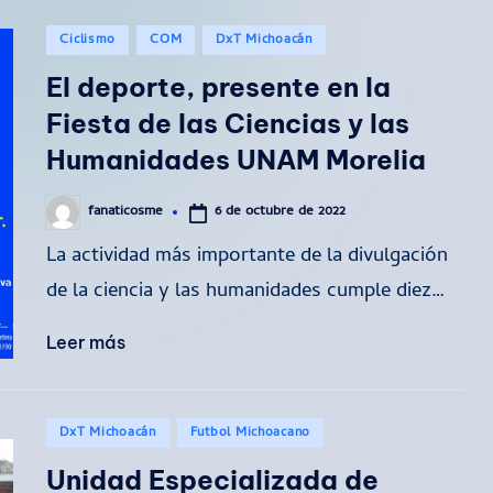
Publicado
Ciclismo
COM
DxT Michoacán
en
El deporte, presente en la
Fiesta de las Ciencias y las
Humanidades UNAM Morelia
6 de octubre de 2022
fanaticosme
Publicado
por
La actividad más importante de la divulgación
de la ciencia y las humanidades cumple diez…
Leer más
Publicado
DxT Michoacán
Futbol Michoacano
en
Unidad Especializada de