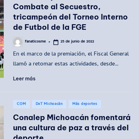
Combate al Secuestro,
tricampeón del Torneo Interno
de Futbol de la FGE
25 de junio de 2022
fanaticosme
Publicado
por
En el marco de la premiación, el Fiscal General
llamó a retomar estas actividades, desde…
Leer más
Publicado
COM
DxT Michoacán
Más deportes
en
Conalep Michoacán fomentará
una cultura de paz a través del
deporte