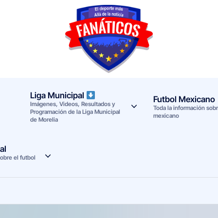
F
Noticias
deportivas
a
-
n
Mundial
Liga Municipal
Futbol Mexicano
Imágenes, Videos, Resultados y
a
2026
Toda la información sobre
Programación de la Liga Municipal
mexicano
de Morelia
t
i
al
obre el futbol
c
o
s