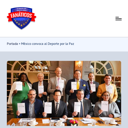
Saltar
al
F
Noticias
contenido
deportivas
a
-
n
Portada
»
México convoca al Deporte por la Paz
Mundial
a
2026
t
i
c
o
s