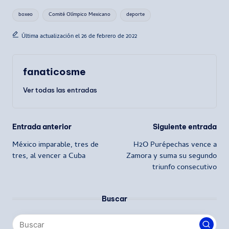
Etiquetas:
boxeo
Comité Olímpico Mexicano
deporte
Última actualización el 26 de febrero de 2022
fanaticosme
Ver todas las entradas
Navegación
Entrada anterior
Siguiente entrada
México imparable, tres de
H2O Purépechas vence a
de
tres, al vencer a Cuba
Zamora y suma su segundo
triunfo consecutivo
entradas
Buscar