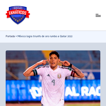
Saltar
al
F
Noticias
contenido
deportivas
a
-
n
Portada
»
México logra triunfo de oro rumbo a Qatar 2022
Mundial
a
2026
t
i
c
o
s