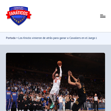
Saltar
al
F
Noticias
contenido
deportivas
a
-
n
Portada
»
Los Knicks vinieron de atrás para ganar a Cavaliers en el Juego 1
Mundial
a
2026
t
i
c
o
s