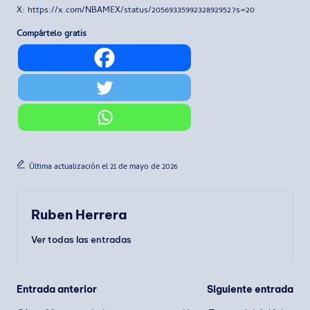
X: https://x.com/NBAMEX/status/2056933599232892952?s=20
Compártelo gratis
Última actualización el 21 de mayo de 2026
Ruben Herrera
Ver todas las entradas
Navegación
Entrada anterior
Siguiente entrada