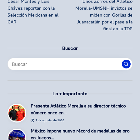
César Montes y Luis
Unos Zorros del Atlético
de
Chávez reportan con la
Morelia-UMSNH invictos se
Selección Mexicana en el
miden con Gorilas de
entradas
CAR
Juanacatlán por el pase a la
final en la TDP
Buscar
Lo + importante
Presenta Atlético Morelia a su director técnico
número once en…
7 de agosto de 2026
México impone nuevo récord de medallas de oro
en Juegos…