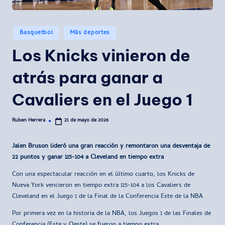
Publicado
Basquetbol
Más deportes
en
Los Knicks vinieron de
atrás para ganar a
Cavaliers en el Juego 1
Ruben Herrera
21 de mayo de 2026
Publicado
por
Jalen Bruson lideró una gran reacción y remontaron una desventaja de
22 puntos y ganar 115-104 a Cleveland en tiempo extra
Con una espectacular reacción en el último cuarto, los Knicks de
Nueva York vencieron en tiempo extra 115-104 a los Cavaliers de
Cleveland en el Juego 1 de la Final de la Conferencia Este de la NBA.
Por primera vez en la historia de la NBA, los Juegos 1 de las Finales de
Conferencia (Este y Oeste) se fueron a tiempo extra.