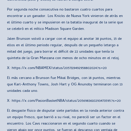
Por segunda noche consecutiva no bastaron cuatro cuartos para
encontrar a un ganador. Los Knicks de Nueva York vinieron de atrás en
el último cuarto y se impusieron en la batalla inaugural de la serie que
se celebró en el mítico Madison Square Garden.
Jalen Brunson volvió a cargar con el equipo al anotar 38 puntos, 15 de
ellos en el último periodo regular, después de un pequeño letargo a
mitad del juego, para borrar el déficit de 22 unidades que tenía la
quinteta de la Gran Manzana con menos de ocho minutos en el reloj.
X: https://x.com/NBAMEX/status/2057119492958802024?s=20
El más cercano a Brunson fue Mikal Bridges, con 18 puntos, mientras
que Karl-Anthony Towns, Josh Hart y OG Anunoby terminaron con 13
unidades cada uno.
X: https://x.com/PasionBasketNBA/status/2056983610293473595?s=20
El desgaste físico de disputar siete partidos en la ronda anterior contra
un equipo fresco, que barrió a su rival, no pareció ser un factor en el
encuentro. Los Cavs reaccionaron en el segundo cuarto cuando se
vieron abajo por once puntos, se fueron al descanso con ventaja de