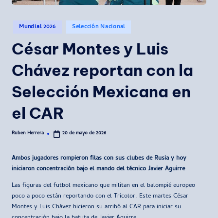
Publicado
Mundial 2026
Selección Nacional
en
César Montes y Luis
Chávez reportan con la
Selección Mexicana en
el CAR
Ruben Herrera
20 de mayo de 2026
Publicado
por
Ambos jugadores rompieron filas con sus clubes de Rusia y hoy
iniciaron concentración bajo el mando del técnico Javier Aguirre
Las figuras del futbol mexicano que militan en el balompié europeo
poco a poco están reportando con el Tricolor. Este martes César
Montes y Luis Chávez hicieron su arribó al CAR para iniciar su
concentración bajo la batuta de Javier Aguirre.