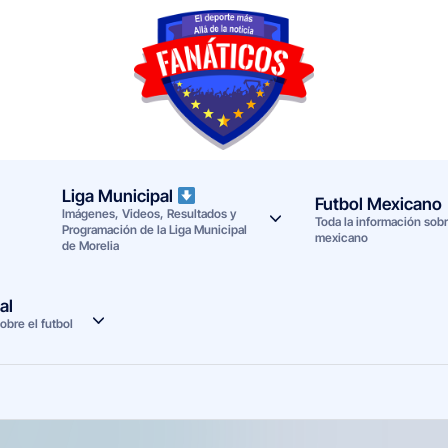
F
Noticias
deportivas
a
-
n
Mundial
Liga Municipal
Futbol Mexicano
Imágenes, Videos, Resultados y
a
2026
Toda la información sobre
Programación de la Liga Municipal
mexicano
de Morelia
t
i
al
obre el futbol
c
o
s