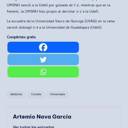
UMSNH venció a la UdeG por goleada de 7-2; mientras que en la
femenil, la UMSNH hizo propio al derrotar 3-2 a la UdeG.
La escuadra de la Universidad Vasco de Quiroga (UVAQ) en la rama
varonil doblegó 5-4 a la Universidad de Guadalajara (UdeG).
Compártelo gratis
Etiquetas:
atletismo
Conade
Universiada
Artemio Nava García
Ver todas las entradas