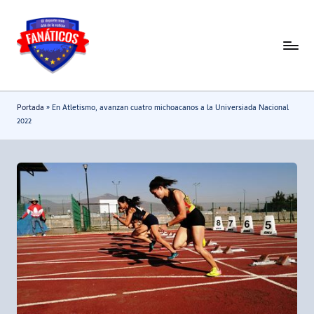
Saltar
al
F
Noticias
contenido
deportivas
a
-
n
Portada
»
En Atletismo, avanzan cuatro michoacanos a la Universiada Nacional
Mundial
a
2022
2026
t
i
c
o
s