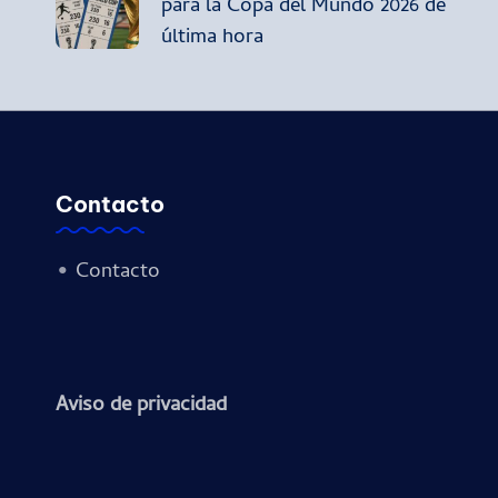
para la Copa del Mundo 2026 de
última hora
entradas
Contacto
•
Contacto
Aviso de privacidad