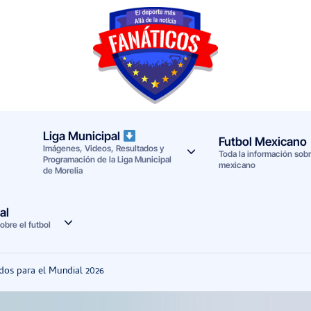
F
Noticias
deportivas
a
-
n
Mundial
Liga Municipal
Futbol Mexicano
Imágenes, Videos, Resultados y
a
2026
Toda la información sobre
Programación de la Liga Municipal
mexicano
de Morelia
t
i
al
obre el futbol
c
o
ados para el Mundial 2026
s