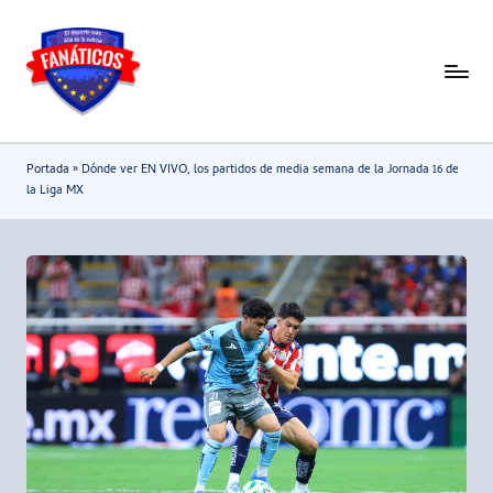
Saltar
al
F
Noticias
contenido
deportivas
a
-
n
Portada
»
Dónde ver EN VIVO, los partidos de media semana de la Jornada 16 de
Mundial
a
la Liga MX
2026
t
i
c
o
s