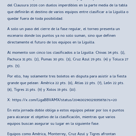
del Clausura 2026 con duelos imperdibles en la parte media de la tabla
que definirán el destino de varios equipos entre clasificar a la Liguilla o
quedar fuera de toda posibilidad.
A solo un paso del cierre de la fase regular, el torneo presenta un
escenario donde los puntos ya no solo suman, sino que definen
directamente el futuro de los equipos en la Liguilla.
Al momento son cinco los clasificados a la Liguilla: Chivas 34 pts. (1),
Pachuca 31 pts. (2), Pumas 30 pts. (3), Cruz Azul 29 pts. (4) y Toluca 27
pts. (5).
Por ello, hay solamente tres boletos en disputa para asistir a la fiesta
grande que pelean: América 22 pts. (6), Atlas 22 pts. (7), León 22 pts.
(8), Tigres 21 pts. (9) y Xolos 19 pts. (10).
X: https://x.com/LigaBBVAMX/status/2046302901291958716?s=20
En esta jornada doble obliga a estos equipos pelear por los 6 puntos
para alcanzar el objetivo de la clasificación, mientras que varios
equipos buscan asegurar su lugar en la siguiente fase.
Equipos como América, Monterrey, Cruz Azul y Tigres afrontan