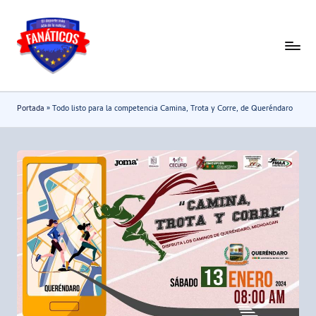
Saltar
al
F
Noticias
contenido
deportivas
a
-
n
Portada
»
Todo listo para la competencia Camina, Trota y Corre, de Queréndaro
Mundial
a
2026
t
i
c
o
s