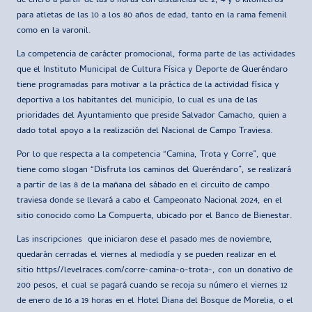
de enero a partir de las 8 horas con distancias de 2, 4 y 6 kilómetros
para atletas de las 10 a los 80 años de edad, tanto en la rama femenil
como en la varonil.
La competencia de carácter promocional, forma parte de las actividades
que el Instituto Municipal de Cultura Física y Deporte de Queréndaro
tiene programadas para motivar a la práctica de la actividad física y
deportiva a los habitantes del municipio, lo cual es una de las
prioridades del Ayuntamiento que preside Salvador Camacho, quien a
dado total apoyo a la realización del Nacional de Campo Traviesa.
Por lo que respecta a la competencia “Camina, Trota y Corre”, que
tiene como slogan “Disfruta los caminos del Queréndaro”, se realizará
a partir de las 8 de la mañana del sábado en el circuito de campo
traviesa donde se llevará a cabo el Campeonato Nacional 2024, en el
sitio conocido como La Compuerta, ubicado por el Banco de Bienestar.
Las inscripciones que iniciaron dese el pasado mes de noviembre,
quedarán cerradas el viernes al mediodía y se pueden realizar en el
sitio https//levelraces.com/corre-camina-o-trota-, con un donativo de
200 pesos, el cual se pagará cuando se recoja su número el viernes 12
de enero de 16 a 19 horas en el Hotel Diana del Bosque de Morelia, o el