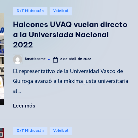
Publicado
DxT Michoacán
Voleibol
en
Halcones UVAQ vuelan directo
a la Universiada Nacional
2022
2 de abril de 2022
fanaticosme
Publicado
por
El representativo de la Universidad Vasco de
Quiroga avanzó a la máxima justa universitaria
al…
Leer más
Publicado
DxT Michoacán
Voleibol