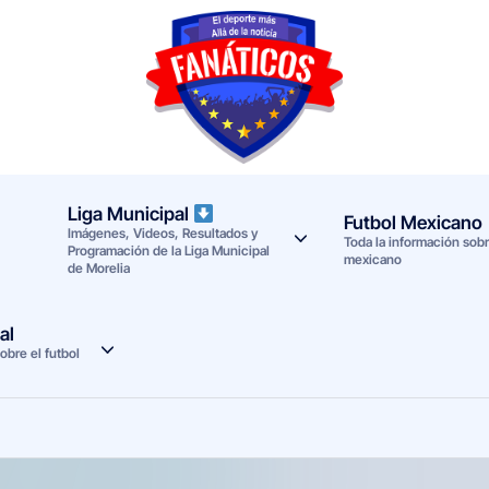
F
Noticias
deportivas
a
-
n
Mundial
Liga Municipal
Futbol Mexicano
Imágenes, Videos, Resultados y
a
2026
Toda la información sobre
Programación de la Liga Municipal
mexicano
de Morelia
t
i
al
obre el futbol
c
o
s