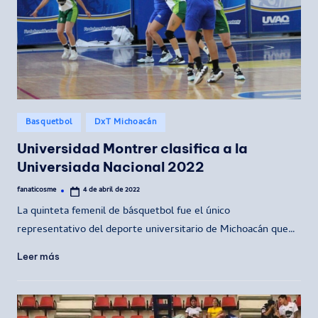
Publicado
Basquetbol
DxT Michoacán
en
Universidad Montrer clasifica a la
Universiada Nacional 2022
fanaticosme
4 de abril de 2022
Publicado
por
La quinteta femenil de básquetbol fue el único
representativo del deporte universitario de Michoacán que…
Leer más