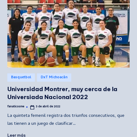
Publicado
Basquetbol
DxT Michoacán
en
Universidad Montrer, muy cerca de la
Universiada Nacional 2022
fanaticosme
3 de abril de 2022
Publicado
por
La quinteta femenil registra dos triunfos consecutivos, que
las tienen a un juego de clasificar…
Leer más