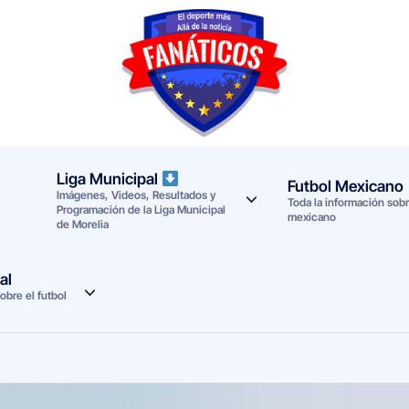
F
Noticias
deportivas
a
-
n
Mundial
Liga Municipal
Futbol Mexicano
Imágenes, Videos, Resultados y
a
2026
Toda la información sobre
Programación de la Liga Municipal
mexicano
de Morelia
t
i
al
obre el futbol
c
o
s