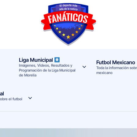
F
Noticias
deportivas
a
-
n
Mundial
Liga Municipal
Futbol Mexicano
Imágenes, Videos, Resultados y
a
2026
Toda la información sobre
Programación de la Liga Municipal
mexicano
de Morelia
t
i
al
obre el futbol
c
o
s