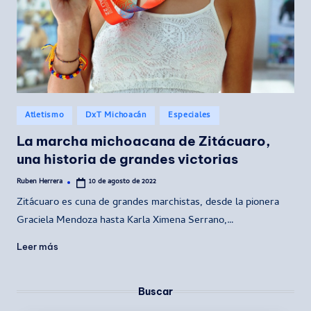
Publicado
Atletismo
DxT Michoacán
Especiales
en
La marcha michoacana de Zitácuaro,
una historia de grandes victorias
Ruben Herrera
10 de agosto de 2022
Publicado
por
Zitácuaro es cuna de grandes marchistas, desde la pionera
Graciela Mendoza hasta Karla Ximena Serrano,…
Leer más
Buscar