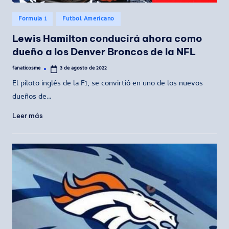
Publicado
Formula 1
Futbol Americano
en
Lewis Hamilton conducirá ahora como
dueño a los Denver Broncos de la NFL
fanaticosme
3 de agosto de 2022
Publicado
por
El piloto inglés de la F1, se convirtió en uno de los nuevos
dueños de…
Leer más