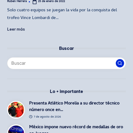
Ruben Herrera
25 de enero de 2022
Publicado
por
Solo cuatro equipos se juegan la vida por la conquista del
trofeo Vince Lombardi de…
Leer más
Buscar
Lo + importante
Presenta Atlético Morelia a su director técnico
número once en…
7 de agosto de 2026
México impone nuevo récord de medallas de oro