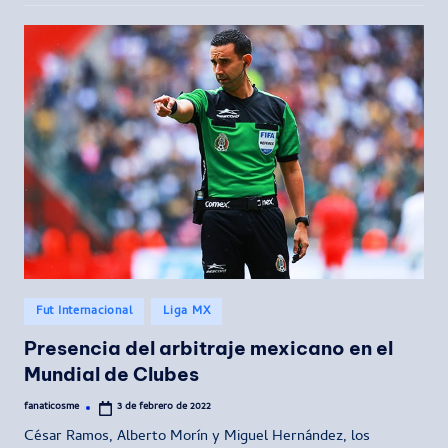
Publicado
Fut Internacional
Liga MX
en
Presencia del arbitraje mexicano en el
Mundial de Clubes
fanaticosme
3 de febrero de 2022
Publicado
por
César Ramos, Alberto Morín y Miguel Hernández, los