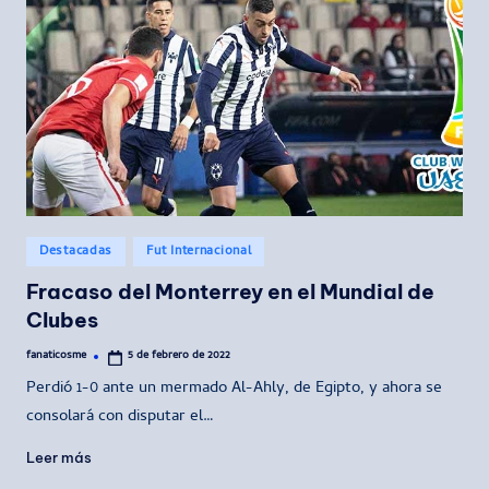
Publicado
Destacadas
Fut Internacional
en
Fracaso del Monterrey en el Mundial de
Clubes
fanaticosme
5 de febrero de 2022
Publicado
por
Perdió 1-0 ante un mermado Al-Ahly, de Egipto, y ahora se
consolará con disputar el…
Leer más