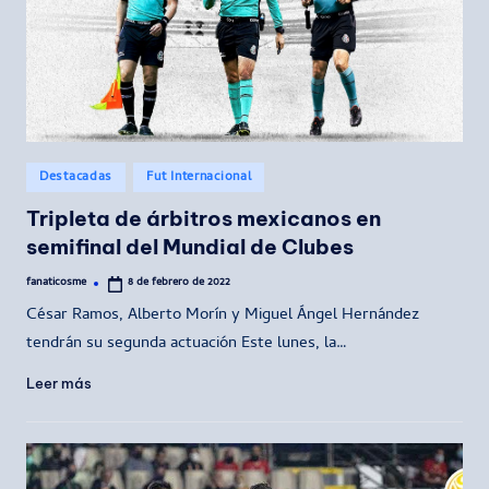
Publicado
Destacadas
Fut Internacional
en
Tripleta de árbitros mexicanos en
semifinal del Mundial de Clubes
fanaticosme
8 de febrero de 2022
Publicado
por
César Ramos, Alberto Morín y Miguel Ángel Hernández
tendrán su segunda actuación Este lunes, la…
Leer más