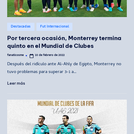
Publicado
Destacadas
Fut Internacional
en
Por tercera ocasión, Monterrey termina
quinto en el Mundial de Clubes
fanaticosme
10 de febrero de 2022
Publicado
por
Después del ridículo ante Al-Ahly de Egipto, Monterrey no
tuvo problemas para superar 3-1 a…
Leer más