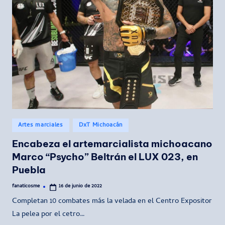
Publicado
Artes marciales
DxT Michoacán
en
Encabeza el artemarcialista michoacano
Marco “Psycho” Beltrán el LUX 023, en
Puebla
fanaticosme
16 de junio de 2022
Publicado
por
Completan 10 combates más la velada en el Centro Expositor
La pelea por el cetro…