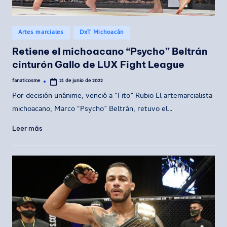
Publicado
Artes marciales
DxT Michoacán
en
Retiene el michoacano “Psycho” Beltrán
cinturón Gallo de LUX Fight League
fanaticosme
21 de junio de 2022
Publicado
por
Por decisión unánime, venció a “Fito” Rubio El artemarcialista
michoacano, Marco “Psycho” Beltrán, retuvo el…
Leer más