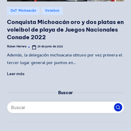
Publicado
DxT Michoacán
Voleibol
en
Conquista Michoacán oro y dos platas en
voleibol de playa de Juegos Nacionales
Conade 2022
Ruben Herrera
29 de junio de 2022
Publicado
por
Además, la delegación michoacana obtuvo por vez primera el
tercer lugar general por puntos en…
Leer más
Buscar