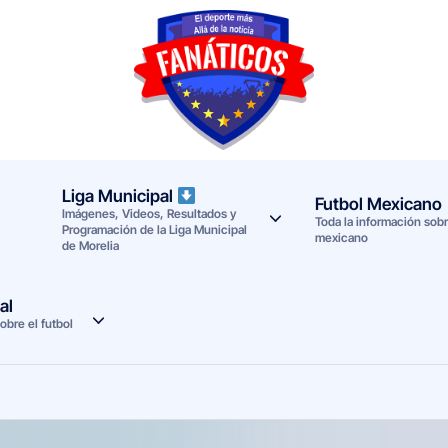
F
Noticias
deportivas
a
-
n
Mundial
Liga Municipal
Futbol Mexicano
Imágenes, Videos, Resultados y
a
2026
Toda la información sobre
Programación de la Liga Municipal
mexicano
de Morelia
t
i
al
obre el futbol
c
o
s