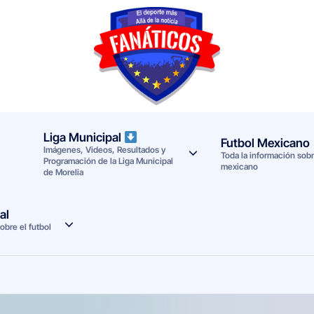
F
Noticias
deportivas
a
-
n
Mundial
Liga Municipal
Futbol Mexicano
Imágenes, Videos, Resultados y
a
2026
Toda la información sobre
Programación de la Liga Municipal
mexicano
de Morelia
t
i
al
obre el futbol
c
o
s