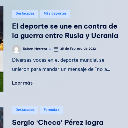
Publicado
Destacadas
Más deportes
en
El deporte se une en contra de
la guerra entre Rusia y Ucrania
25 de febrero de 2022
Ruben Herrera
Publicado
por
Diversas voces en el deporte mundial se
unieron para mandar un mensaje de “no a…
Leer más
Publicado
Destacadas
Formula 1
en
Sergio ‘Checo’ Pérez logra