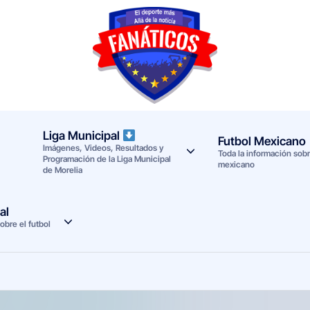
F
Noticias
deportivas
a
-
n
Mundial
Liga Municipal
Futbol Mexicano
Imágenes, Videos, Resultados y
a
2026
Toda la información sobre
Programación de la Liga Municipal
mexicano
de Morelia
t
i
al
obre el futbol
c
o
s