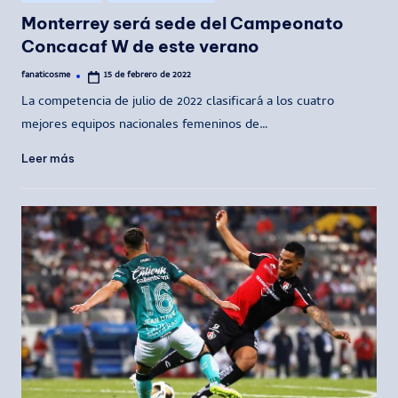
en
Monterrey será sede del Campeonato
Concacaf W de este verano
fanaticosme
15 de febrero de 2022
Publicado
por
La competencia de julio de 2022 clasificará a los cuatro
mejores equipos nacionales femeninos de…
Leer más