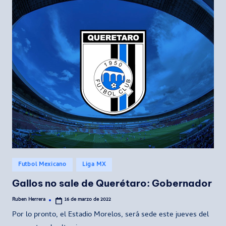
Publicado
Futbol Mexicano
Liga MX
en
Gallos no sale de Querétaro: Gobernador
Ruben Herrera
16 de marzo de 2022
Publicado
por
Por lo pronto, el Estadio Morelos, será sede este jueves del