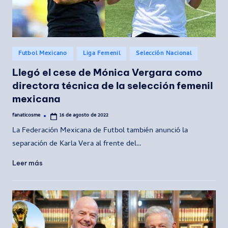
Publicado
Futbol Mexicano
Liga Femenil
Selección Nacional
en
Llegó el cese de Mónica Vergara como
directora técnica de la selección femenil
mexicana
fanaticosme
16 de agosto de 2022
Publicado
por
La Federación Mexicana de Futbol también anunció la
separación de Karla Vera al frente del…
Leer más