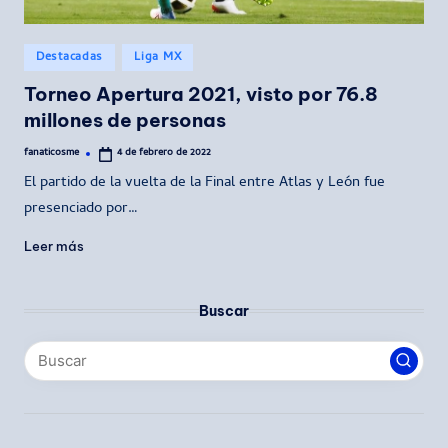
Publicado
Destacadas
Liga MX
en
Torneo Apertura 2021, visto por 76.8
millones de personas
fanaticosme
4 de febrero de 2022
Publicado
por
El partido de la vuelta de la Final entre Atlas y León fue
presenciado por…
Leer más
Buscar