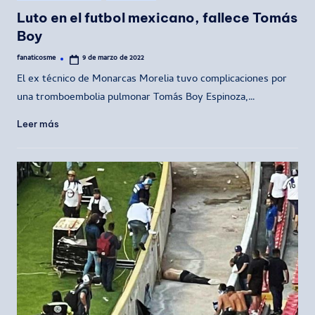
en
Luto en el futbol mexicano, fallece Tomás
Boy
fanaticosme
9 de marzo de 2022
Publicado
por
El ex técnico de Monarcas Morelia tuvo complicaciones por
una tromboembolia pulmonar Tomás Boy Espinoza,…
Leer más