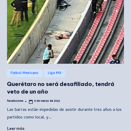
Publicado
Futbol Mexicano
Liga MX
en
Querétaro no será desafiliado, tendrá
veto de un año
fanaticosme
8 de marzo de 2022
Publicado
por
Las barras están impedidas de asistir durante tres años a los
partidos como local, y…
Leer más