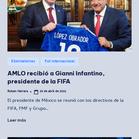
Publicado
Eliminatorias
Fut Internacional
en
AMLO recibió a Gianni Infantino,
presidente de la FIFA
Ruben Herrera
29 de abril de 2022
Publicado
por
El presidente de México se reunió con los directivos de la
FIFA, FMF y Grupo…
Leer más