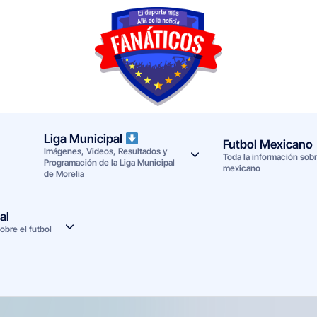
F
Noticias
deportivas
a
-
n
Mundial
Liga Municipal
Futbol Mexicano
Imágenes, Videos, Resultados y
a
2026
Toda la información sobre
Programación de la Liga Municipal
mexicano
de Morelia
t
i
al
obre el futbol
c
o
s