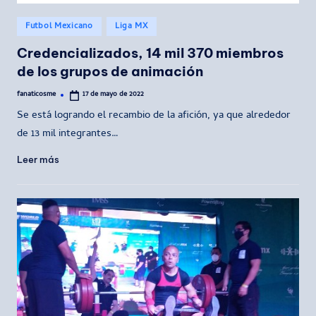
Publicado
Futbol Mexicano
Liga MX
en
Credencializados, 14 mil 370 miembros
de los grupos de animación
fanaticosme
17 de mayo de 2022
Publicado
por
Se está logrando el recambio de la afición, ya que alrededor
de 13 mil integrantes…
Leer más