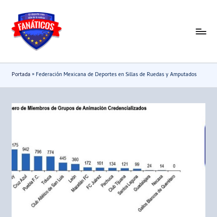
Saltar
al
F
Noticias
contenido
deportivas
a
-
n
Portada
»
Federación Mexicana de Deportes en Sillas de Ruedas y Amputados
Mundial
a
2026
t
i
c
o
s