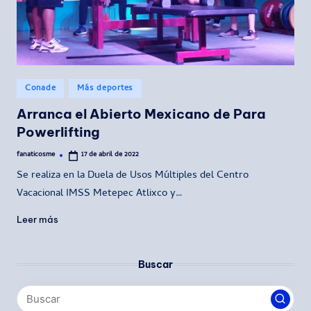
Publicado
Conade
Más deportes
en
Arranca el Abierto Mexicano de Para
Powerlifting
fanaticosme
17 de abril de 2022
Publicado
por
Se realiza en la Duela de Usos Múltiples del Centro
Vacacional IMSS Metepec Atlixco y…
Leer más
Buscar