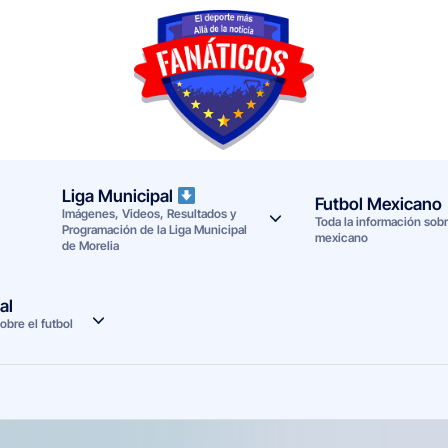
F
Noticias
deportivas
a
-
n
Mundial
Liga Municipal
Futbol Mexicano
Imágenes, Videos, Resultados y
a
2026
Toda la información sobre
Programación de la Liga Municipal
mexicano
de Morelia
t
i
al
obre el futbol
c
o
s