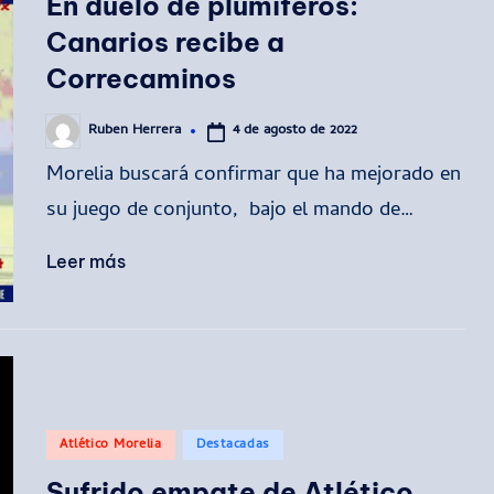
En duelo de plumíferos:
Canarios recibe a
Correcaminos
4 de agosto de 2022
Ruben Herrera
Publicado
por
Morelia buscará confirmar que ha mejorado en
su juego de conjunto, bajo el mando de…
Leer más
Publicado
Atlético Morelia
Destacadas
en
Sufrido empate de Atlético