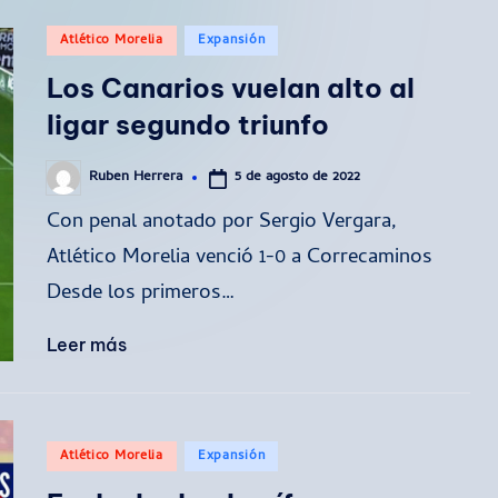
Publicado
Atlético Morelia
Expansión
en
Los Canarios vuelan alto al
ligar segundo triunfo
5 de agosto de 2022
Ruben Herrera
Publicado
por
Con penal anotado por Sergio Vergara,
Atlético Morelia venció 1-0 a Correcaminos
Desde los primeros…
Leer más
Publicado
Atlético Morelia
Expansión
en