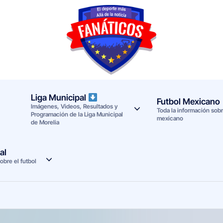
F
Noticias
deportivas
a
-
n
Mundial
Liga Municipal
Futbol Mexicano
Imágenes, Videos, Resultados y
a
2026
Toda la información sobre
Programación de la Liga Municipal
mexicano
de Morelia
t
i
al
obre el futbol
c
o
s