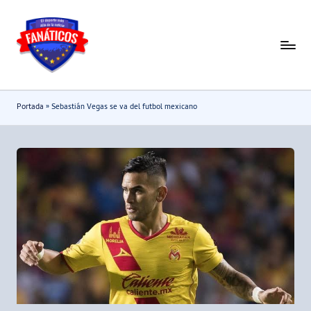
Saltar
al
F
Noticias
contenido
deportivas
a
-
n
Portada
»
Sebastián Vegas se va del futbol mexicano
Mundial
a
2026
t
i
c
o
s