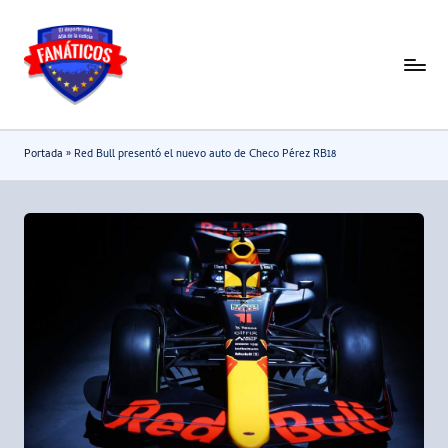
Saltar
al
F
Noticias
contenido
deportivas
a
-
n
Portada
»
Red Bull presentó el nuevo auto de Checo Pérez RB18
Mundial
a
2026
t
i
c
o
s