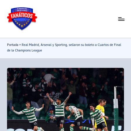
Saltar
al
F
Noticias
contenido
deportivas
a
-
n
Portada
»
Real Madrid, Arsenal y Sporting, sellaron su boleto a Cuartos de Final
Mundial
a
de la Champions League
2026
t
i
c
o
s