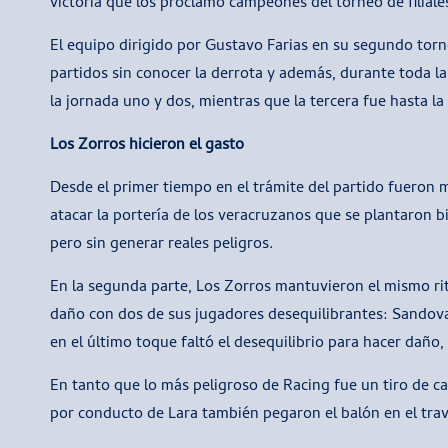
victoria que los proclamó campeones del torneo de filiale
El equipo dirigido por Gustavo Farias en su segundo tor
partidos sin conocer la derrota y además, durante toda la
la jornada uno y dos, mientras que la tercera fue hasta la 
Los Zorros hicieron el gasto
Desde el primer tiempo en el trámite del partido fueron 
atacar la portería de los veracruzanos que se plantaron 
pero sin generar reales peligros.
En la segunda parte, Los Zorros mantuvieron el mismo ri
daño con dos de sus jugadores desequilibrantes: Sandova
en el último toque faltó el desequilibrio para hacer daño,
En tanto que lo más peligroso de Racing fue un tiro de c
por conducto de Lara también pegaron el balón en el trav