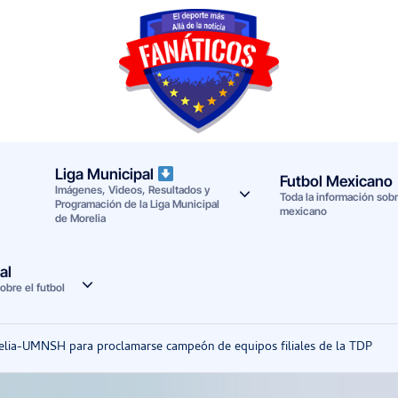
F
Noticias
deportivas
a
-
n
Mundial
Liga Municipal
Futbol Mexicano
Imágenes, Videos, Resultados y
a
2026
Toda la información sobre
Programación de la Liga Municipal
mexicano
de Morelia
t
i
al
obre el futbol
c
o
orelia-UMNSH para proclamarse campeón de equipos filiales de la TDP
s