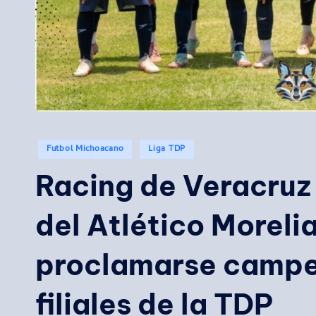
Publicado
Futbol Michoacano
Liga TDP
en
Racing de Veracruz 
del Atlético Morel
proclamarse campe
filiales de la TDP