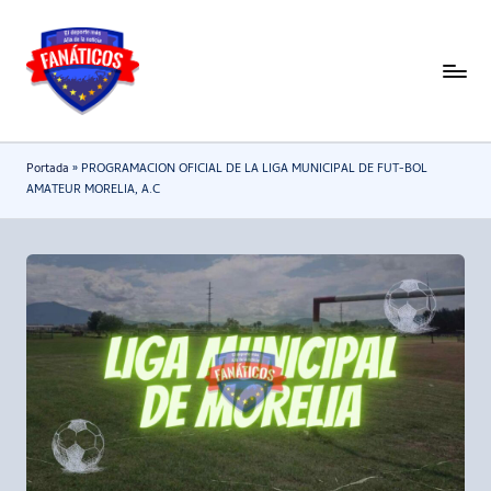
Saltar
al
F
Noticias
contenido
deportivas
a
-
n
Portada
»
PROGRAMACION OFICIAL DE LA LIGA MUNICIPAL DE FUT-BOL
Mundial
a
AMATEUR MORELIA, A.C
2026
t
i
c
o
s