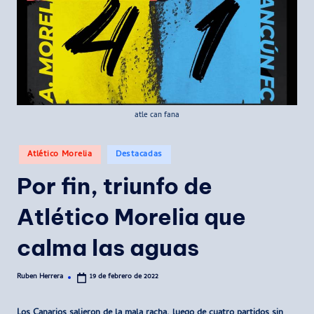
atle can fana
Publicado
Atlético Morelia
Destacadas
en
Por fin, triunfo de
Atlético Morelia que
calma las aguas
Ruben Herrera
19 de febrero de 2022
Publicado
por
Los Canarios salieron de la mala racha, luego de cuatro partidos sin