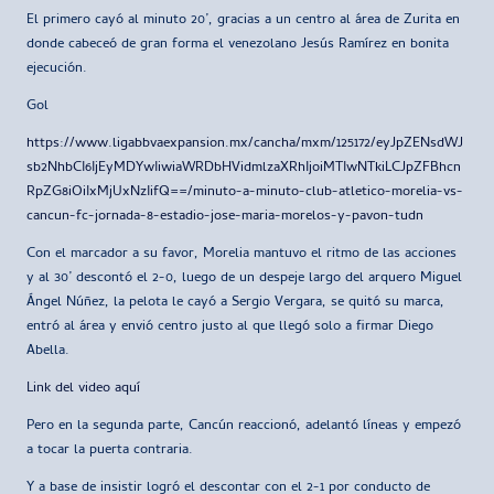
El primero cayó al minuto 20’, gracias a un centro al área de Zurita en
donde cabeceó de gran forma el venezolano Jesús Ramírez en bonita
ejecución.
Gol
https://www.ligabbvaexpansion.mx/cancha/mxm/125172/eyJpZENsdWJ
sb2NhbCI6IjEyMDYwIiwiaWRDbHVidmlzaXRhIjoiMTIwNTkiLCJpZFBhcn
RpZG8iOiIxMjUxNzIifQ==/minuto-a-minuto-club-atletico-morelia-vs-
cancun-fc-jornada-8-estadio-jose-maria-morelos-y-pavon-tudn
Con el marcador a su favor, Morelia mantuvo el ritmo de las acciones
y al 30’ descontó el 2-0, luego de un despeje largo del arquero Miguel
Ángel Núñez, la pelota le cayó a Sergio Vergara, se quitó su marca,
entró al área y envió centro justo al que llegó solo a firmar Diego
Abella.
Link del video aquí
Pero en la segunda parte, Cancún reaccionó, adelantó líneas y empezó
a tocar la puerta contraria.
Y a base de insistir logró el descontar con el 2-1 por conducto de