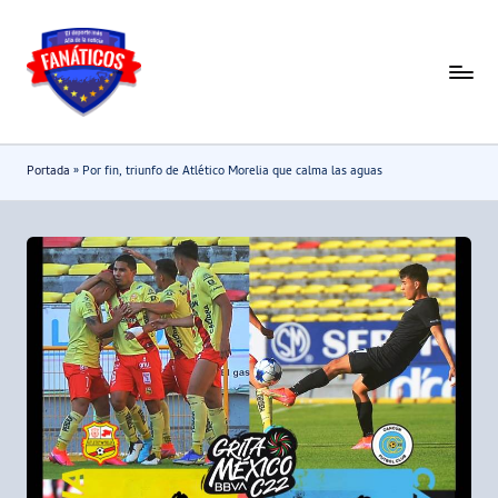
Saltar
al
F
Noticias
contenido
deportivas
a
-
n
Portada
»
Por fin, triunfo de Atlético Morelia que calma las aguas
Mundial
a
2026
t
i
c
o
s