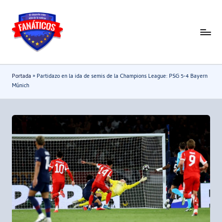
Saltar
al
F
Noticias
contenido
deportivas
a
-
n
Portada
»
Partidazo en la ida de semis de la Champions League: PSG 5-4 Bayern
Mundial
a
Múnich
2026
t
i
c
o
s