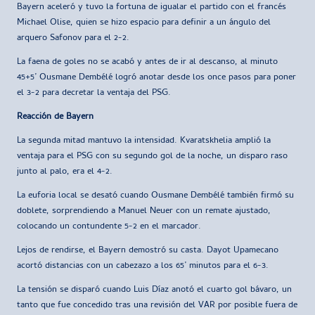
Bayern aceleró y tuvo la fortuna de igualar el partido con el francés
Michael Olise, quien se hizo espacio para definir a un ángulo del
arquero Safonov para el 2-2.
La faena de goles no se acabó y antes de ir al descanso, al minuto
45+5’ Ousmane Dembélé logró anotar desde los once pasos para poner
el 3-2 para decretar la ventaja del PSG.
Reacción de Bayern
La segunda mitad mantuvo la intensidad. Kvaratskhelia amplió la
ventaja para el PSG con su segundo gol de la noche, un disparo raso
junto al palo, era el 4-2.
La euforia local se desató cuando Ousmane Dembélé también firmó su
doblete, sorprendiendo a Manuel Neuer con un remate ajustado,
colocando un contundente 5-2 en el marcador.
Lejos de rendirse, el Bayern demostró su casta. Dayot Upamecano
acortó distancias con un cabezazo a los 65’ minutos para el 6-3.
La tensión se disparó cuando Luis Díaz anotó el cuarto gol bávaro, un
tanto que fue concedido tras una revisión del VAR por posible fuera de