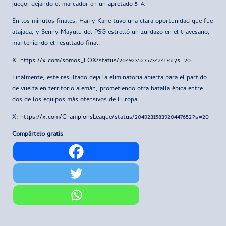
juego, dejando el marcador en un apretado 5-4.
En los minutos finales, Harry Kane tuvo una clara oportunidad que fue
atajada, y Senny Mayulu del PSG estrelló un zurdazo en el travesaño,
manteniendo el resultado final.
X: https://x.com/somos_FOX/status/2049235275734241761?s=20
Finalmente, este resultado deja la eliminatoria abierta para el partido
de vuelta en territorio alemán, prometiendo otra batalla épica entre
dos de los equipos más ofensivos de Europa.
X:
https://x.com/ChampionsLeague/status/2049231583920447652?s=20
Compártelo gratis