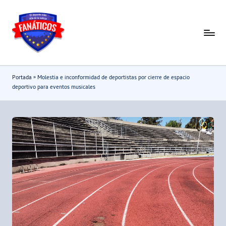
Saltar
al
F
Noticias
contenido
deportivas
a
-
n
Portada
»
Molestia e inconformidad de deportistas por cierre de espacio
Mundial
a
deportivo para eventos musicales
2026
t
i
c
o
s