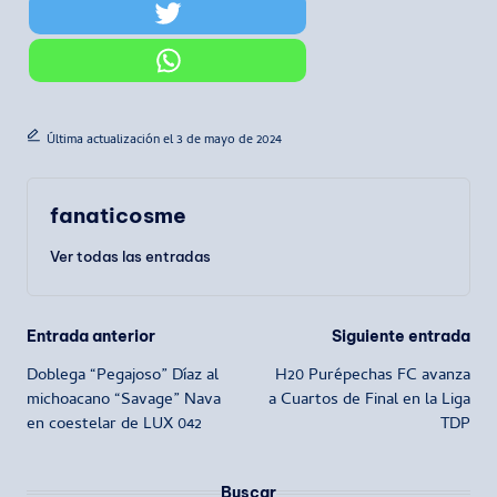
Última actualización el 3 de mayo de 2024
fanaticosme
Ver todas las entradas
Navegación
Entrada anterior
Siguiente entrada
Doblega “Pegajoso” Díaz al
H20 Purépechas FC avanza
de
michoacano “Savage” Nava
a Cuartos de Final en la Liga
en coestelar de LUX 042
TDP
entradas
Buscar