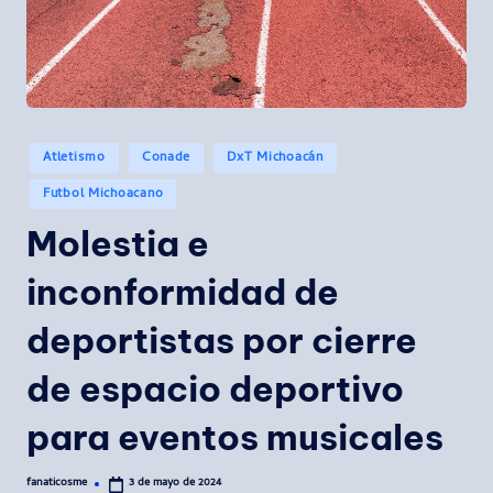
Publicado
Atletismo
Conade
DxT Michoacán
en
Futbol Michoacano
Molestia e
inconformidad de
deportistas por cierre
de espacio deportivo
para eventos musicales
fanaticosme
3 de mayo de 2024
Publicado