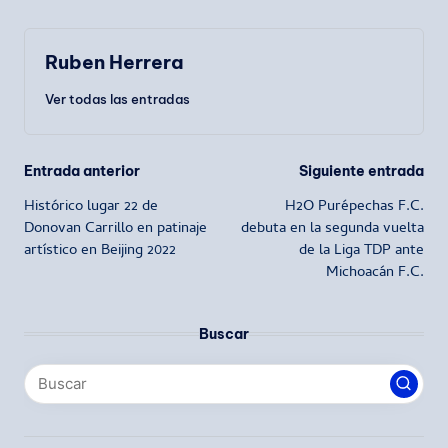
Ruben Herrera
Ver todas las entradas
Navegación
Entrada anterior
Siguiente entrada
Histórico lugar 22 de
H2O Purépechas F.C.
de
Donovan Carrillo en patinaje
debuta en la segunda vuelta
artístico en Beijing 2022
de la Liga TDP ante
entradas
Michoacán F.C.
Buscar