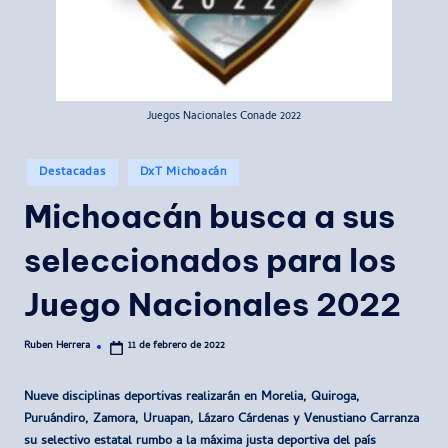
Juegos Nacionales Conade 2022
Publicado
Destacadas
DxT Michoacán
en
Michoacán busca a sus
seleccionados para los
Juego Nacionales 2022
Ruben Herrera
11 de febrero de 2022
Publicado
por
Nueve disciplinas deportivas realizarán en Morelia, Quiroga,
Puruándiro, Zamora, Uruapan, Lázaro Cárdenas y Venustiano Carranza
su selectivo estatal rumbo a la máxima justa deportiva del país