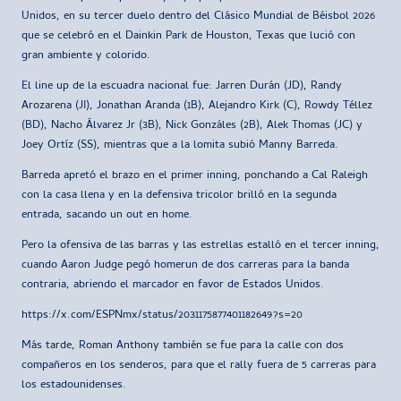
Unidos, en su tercer duelo dentro del Clásico Mundial de Béisbol 2026
que se celebró en el Dainkin Park de Houston, Texas que lució con
gran ambiente y colorido.
El line up de la escuadra nacional fue: Jarren Durán (JD), Randy
Arozarena (JI), Jonathan Aranda (1B), Alejandro Kirk (C), Rowdy Téllez
(BD), Nacho Álvarez Jr (3B), Nick Gonzáles (2B), Alek Thomas (JC) y
Joey Ortíz (SS), mientras que a la lomita subió Manny Barreda.
Barreda apretó el brazo en el primer inning, ponchando a Cal Raleigh
con la casa llena y en la defensiva tricolor brilló en la segunda
entrada, sacando un out en home.
Pero la ofensiva de las barras y las estrellas estalló en el tercer inning,
cuando Aaron Judge pegó homerun de dos carreras para la banda
contraria, abriendo el marcador en favor de Estados Unidos.
https://x.com/ESPNmx/status/2031175877401182649?s=20
Más tarde, Roman Anthony también se fue para la calle con dos
compañeros en los senderos, para que el rally fuera de 5 carreras para
los estadounidenses.