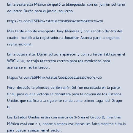
En la sexta alta México se quitó la blanqueada, con un jonrón solitario
de Jarren Durán para el jardín izquierdo.
https://x.com/ESPNmx/status/2031190348307804320?s=20
Más tarde vino de emergente Joey Meneses y con sencillo dentro del
cuadro, mandó a la registradora a Jonathan Aranda para la segunda
rayita nacional.
En la octava alta, Durán volvió a aparecer y con su tercer tablazo en el
WBC 2026, se trajo la tercera carrera para los mexicanos para
acercarse en el tanteador.
https://x.com/ESPNmx/status/2031200321163210760?s=20
Pero, después la ofensiva de Benjamín Gil fue maniatada en la parte
final, para que la victoria se decantara para la novena de los Estados
Unidos que califica a la siguiente ronda como primer lugar del Grupo
B.
Los Estados Unidos están con marca de 3-0 en el Grupo B, mientras
México está con 2-1, donde a ambas escuadras les falta medirse a Italia
para buscar avanzar en el sector.