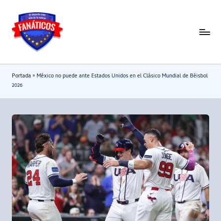
Saltar
al
F
Noticias
contenido
deportivas
a
-
n
Portada
»
México no puede ante Estados Unidos en el Clásico Mundial de Béisbol
Mundial
a
2026
2026
t
i
c
o
s