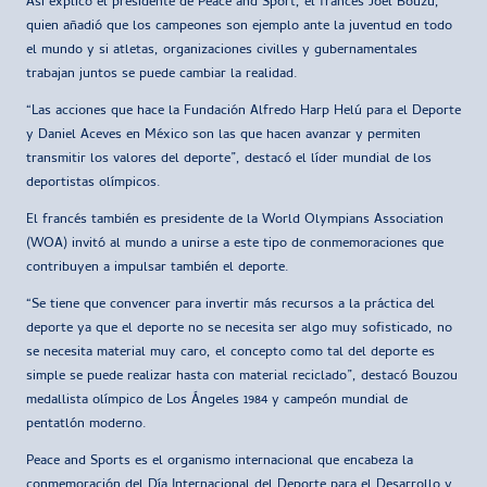
Así explicó el presidente de Peace and Sport, el francés Joel Bouzu,
quien añadió que los campeones son ejemplo ante la juventud en todo
el mundo y si atletas, organizaciones civilles y gubernamentales
trabajan juntos se puede cambiar la realidad.
“Las acciones que hace la Fundación Alfredo Harp Helú para el Deporte
y Daniel Aceves en México son las que hacen avanzar y permiten
transmitir los valores del deporte”, destacó el líder mundial de los
deportistas olímpicos.
El francés también es presidente de la World Olympians Association
(WOA) invitó al mundo a unirse a este tipo de conmemoraciones que
contribuyen a impulsar también el deporte.
“Se tiene que convencer para invertir más recursos a la práctica del
deporte ya que el deporte no se necesita ser algo muy sofisticado, no
se necesita material muy caro, el concepto como tal del deporte es
simple se puede realizar hasta con material reciclado”, destacó Bouzou
medallista olímpico de Los Ángeles 1984 y campeón mundial de
pentatlón moderno.
Peace and Sports es el organismo internacional que encabeza la
conmemoración del Día Internacional del Deporte para el Desarrollo y