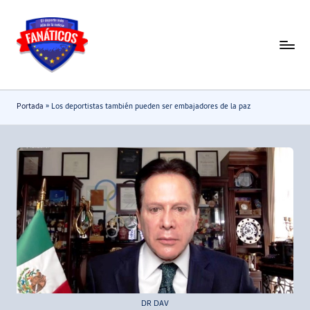
Saltar
al
F
Noticias
contenido
deportivas
a
-
n
Portada
»
Los deportistas también pueden ser embajadores de la paz
Mundial
a
2026
t
i
c
o
s
DR DAV