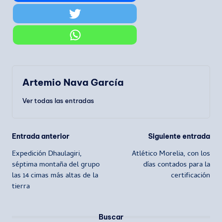
Artemio Nava García
Ver todas las entradas
Navegación
Entrada anterior
Siguiente entrada
Expedición Dhaulagiri,
Atlético Morelia, con los
de
séptima montaña del grupo
días contados para la
las 14 cimas más altas de la
certificación
entradas
tierra
Buscar