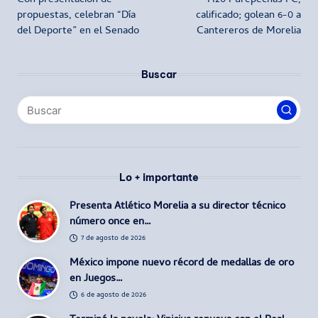
Con presentación de
H20 Purépechas FC,
de
propuestas, celebran “Día
calificado; golean 6-0 a
del Deporte” en el Senado
Cantereros de Morelia
entradas
Buscar
Lo + importante
Presenta Atlético Morelia a su director técnico
número once en…
7 de agosto de 2026
México impone nuevo récord de medallas de oro
en Juegos…
6 de agosto de 2026