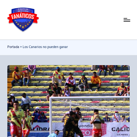
Saltar
al
F
Noticias
contenido
deportivas
a
-
n
Portada
»
Los Canarios no pueden ganar
Mundial
a
2026
t
i
c
o
s