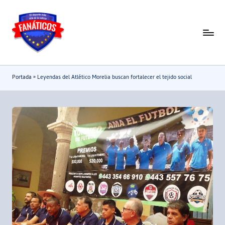
Saltar
al
F
Noticias
contenido
deportivas
a
-
n
Portada
»
Leyendas del Atlético Morelia buscan fortalecer el tejido social
Mundial
a
2026
t
i
c
o
s